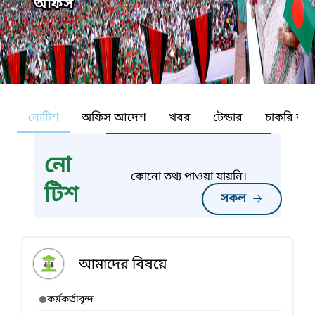
অফিস
নোটিশ
অফিস আদেশ
খবর
টেন্ডার
চাকরি কর্ন
নো
কোনো তথ্য পাওয়া যায়নি।
টিশ
সকল
আমাদের বিষয়ে
কর্মকর্তাবৃন্দ