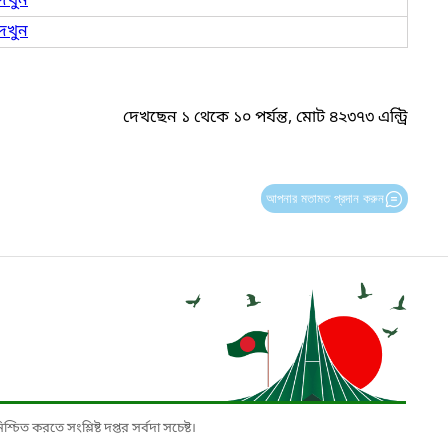
েখুন
েখুন
দেখছেন ১ থেকে ১০ পর্যন্ত, মোট ৪২৩৭৩ এন্ট্রি
আপনার মতামত প্রদান করুন
চিত করতে সংশ্লিষ্ট দপ্তর সর্বদা সচেষ্ট।