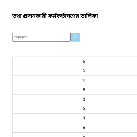
তথ্য প্রদানকারী কর্মকর্তাগণের তালিকা
১
২
৩
৪
৫
৬
৭
৮